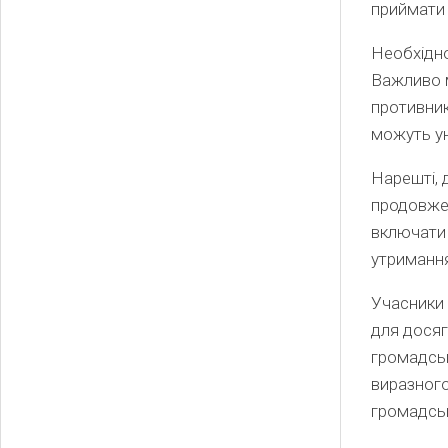
приймати 
Необхідно
Важливо м
противник
можуть ун
Нарешті, 
продовжен
включати 
утримання
Учасники п
для досяг
громадськ
виразного
громадськ