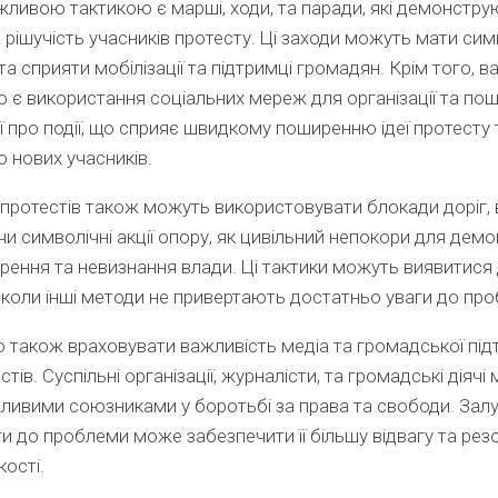
ливою тактикою є марші, ходи, та паради, які демонстру
а рішучість учасників протесту. Ці заходи можуть мати си
та сприяти мобілізації та підтримці громадян. Крім того,
ю є використання соціальних мереж для організації та по
ї про події, що сприяє швидкому поширенню ідеї протесту 
 нових учасників.
протестів також можуть використовувати блокади доріг,
 чи символічні акції опору, як цивільний непокори для демо
рення та невизнання влади. Ці тактики можуть виявитися 
 коли інші методи не привертають достатньо уваги до пр
 також враховувати важливість медіа та громадської під
стів. Суспільні організації, журналісти, та громадські діяч
ливими союзниками у боротьбі за права та свободи. Зал
аги до проблеми може забезпечити її більшу відвагу та рез
ості.