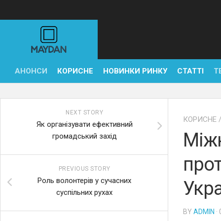
Skip
to
content
АНОНСИ
КОРИСНЕ
НОВИНКИ РИНКУ
СТАТТІ
Т
NEXT STORY
КОРИСНЕ
Як організувати ефективний
Між
громадський захід
прот
PREVIOUS STORY
Роль волонтерів у сучасних
Укра
суспільних рухах
BY
ADMIN
·