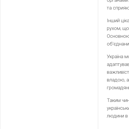
та сприяю
Інший цік
рухом, що
Основною 
об’єднан
Україна м
адаптував
важливість
владою, а
громадян
Таким чин
українськ
людини в к