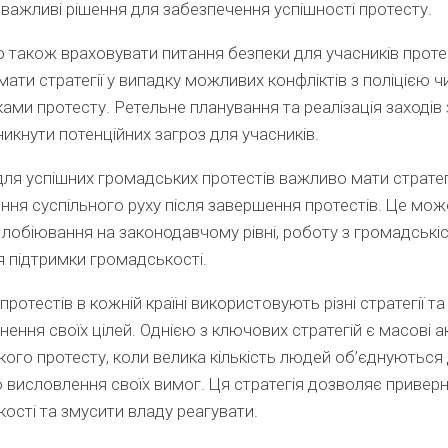
важливі рішення для забезпечення успішності протесту.
 також враховувати питання безпеки для учасників проте
ати стратегії у випадку можливих конфліктів з поліцією ч
ами протесту. Ретельне планування та реалізація заходів
икнути потенційних загроз для учасників.
для успішних громадських протестів важливо мати страте
ня суспільного руху після завершення протестів. Це мож
лобіювання на законодавчому рівні, роботу з громадські
 підтримки громадськості.
ротестів в кожній країні використовують різні стратегії та
нення своїх цілей. Однією з ключових стратегій є масові ак
ого протесту, коли велика кількість людей об’єднуються
 висловлення своїх вимог. Ця стратегія дозволяє приверн
ості та змусити владу реагувати.