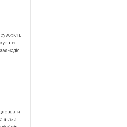
 суворість
ежувати
взаємодія
ідігравати
ронними
нфліктів