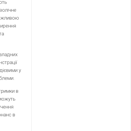
ють
мволічне
 важливою
ширення
та
 владних
нстрації
дієвими у
облеми.
тримки в
і можуть
учення
онанс в