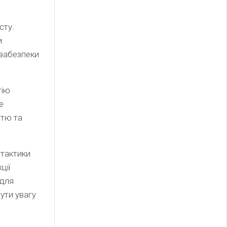
сту.
и
 забезпеки
гію
е
стю та
 тактики
ції
 для
ути увагу