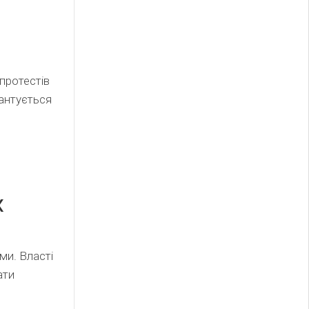
протестів
антується
х
ми. Власті
ати