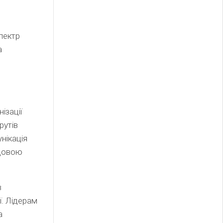
пектр
а
ізації
рутів
нікація
адовою
в
ї. Лідерам
а