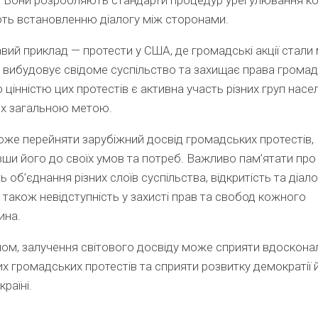
ть встановленню діалогу між сторонами.
авий приклад — протести у США, де громадські акції стал
 вибудовує свідоме суспільство та захищає права громад
цінністю цих протестів є активна участь різних груп насе
их загальною метою.
оже перейняти зарубіжний досвід громадських протестів,
ши його до своїх умов та потреб. Важливо пам’ятати про
 об’єднання різних слоїв суспільства, відкритість та діалог
 також невідступність у захисті прав та свобод кожного
ина.
ом, залучення світового досвіду може сприяти вдоскон
их громадських протестів та сприяти розвитку демократії 
раїні.