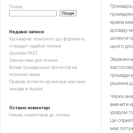
Громадсь
Пошук
Пошук
громадянс
країна ма
досвіду м
Недавні записи
аспекти г
Хускварна: технології, що формують
цього дос
стандарт надійної техніки
Шоломи FAST
Зважаючи 
Запчастини для техніки
застосовув
Вплив громадських протестів на
політичні зміни
громади в
Правові аспекти організації масових
рішення д
заходів в Україні
Через ана
вивчити к
Останні коментарі
урядом та
Немає коментарів до показу.
Це сприят
має потуж