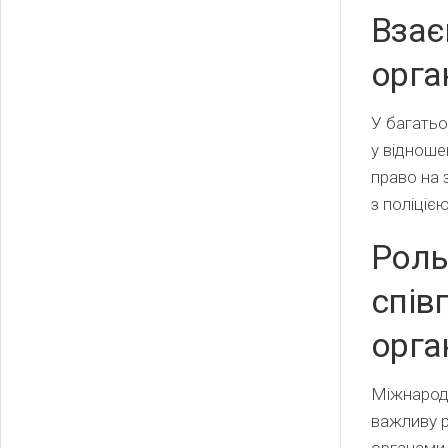
Взає
орга
У багатьо
у відноше
право на 
з поліціє
Роль
спів
орга
Міжнародн
важливу р
органами.