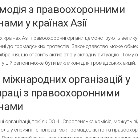
модія з правоохоронними
нами у країнах Азії
х країнах Азії правоохоронні органи демонструють велику
нні до громадських протестів. Законодавство може обм
зібрання, що ставить активістів у складну ситуацію. Тому 
ю у цій регіоні може бути викликом для громадських акцій.
 міжнародних організацій у
праці з правоохоронними
нами
і організації, такі як ООН і Європейська комісія, можуть в
оль у сприянні співпраці між громадськістю та правоохо
 Вони розробляють стандарти процедур урегулювання ко