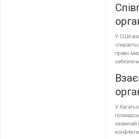
Спів
орга
У США вза
спираєтьс
право мир
забезпечи
Взає
орга
У багатьо
громадськ
зазвичай 
конфлікти