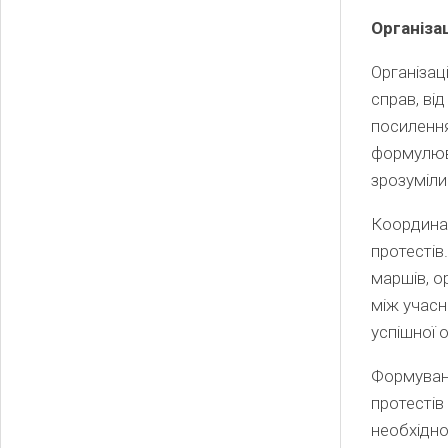
Організа
Організац
справ, ві
посилення
формулюва
зрозуміли
Координац
протестів
маршів, о
між учас
успішної о
Формуванн
протестів
необхідно