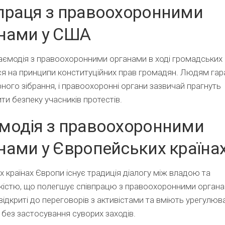
праця з правоохоронними
нами у США
ємодія з правоохоронними органами в ході громадських 
я на принципи конституційних прав громадян. Людям гар
ного зібрання, і правоохоронні органи зазвичай прагнуть
ти безпеку учасників протестів.
модія з правоохоронними
нами у Європейських країна
х країнах Європи існує традиція діалогу між владою та
істю, що полегшує співпрацю з правоохоронними органа
відкриті до переговорів з активістами та вміють урегулюв
 без застосування суворих заходів.