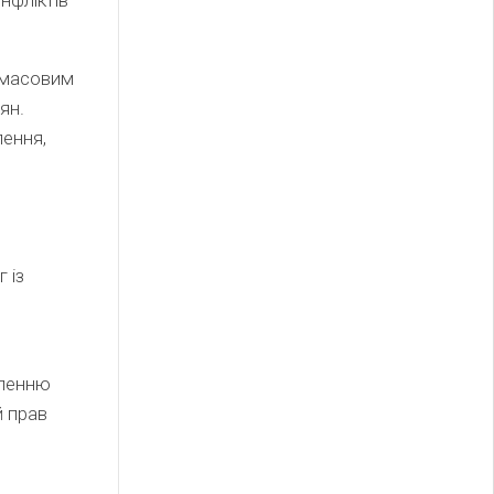
и масовим
ян.
лення,
 із
аленню
й прав