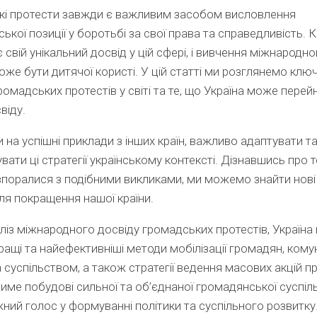
кі протести завжди є важливим засобом висловлення
ької позиції у боротьбі за свої права та справедливість.
є свій унікальний досвід у цій сфері, і вивчення міжнародно
оже бути дитячої користі. У цій статті ми розглянемо клю
ромадських протестів у світі та те, що Україна може перей
віду.
на успішні приклади з інших країн, важливо адаптувати т
ати ці стратегії українському контексті. Дізнавшись про те
поралися з подібними викликами, ми можемо знайти нові і
ля покращення нашої країни.
ліз міжнародного досвіду громадських протестів, Україн
ращі та найефективніші методи мобілізації громадян, комуні
 суспільством, а також стратегії ведення масових акцій п
име побудові сильної та об’єднаної громадянської суспіль
ний голос у формуванні політики та суспільного розвитку