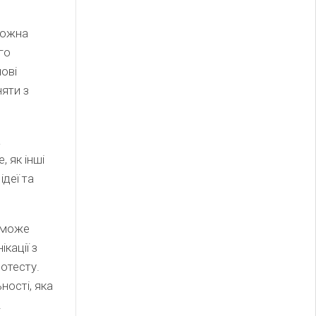
 Кожна
го
чові
няти з
а
, як інші
деї та
а може
кації з
ротесту.
ності, яка
.