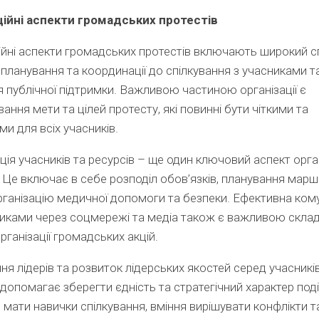
ційні аспекти громадських протестів
ійні аспекти громадських протестів включають широкий с
д планування та координації до спілкування з учасниками т
 публічної підтримки. Важливою частиною організації є
ння мети та цілей протесту, які повинні бути чіткими та
ми для всіх учасників.
ія учасників та ресурсів – ще один ключовий аспект орган
. Це включає в себе розподіл обов’язків, планування марш
рганізацію медичної допомоги та безпеки. Ефективна кому
никами через соцмережі та медіа також є важливою скл
рганізації громадських акцій.
я лідерів та розвиток лідерських якостей серед учасникі
 допомагає зберегти єдність та стратегічний характер поді
 мати навички спілкування, вміння вирішувати конфлікти т