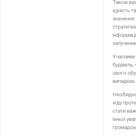
Також важ
єдність т
значення 
стратегіє
інформаці
залученню
Учасники 
будівель,
свого обу
випадках,
Необхідно
ході проте
стати важ
їхньої ув
громадськ