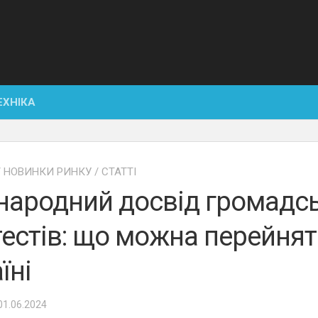
ЕХНІКА
/
НОВИНКИ РИНКУ
/
СТАТТІ
народний досвід громадс
естів: що можна перейня
їні
 01.06.2024