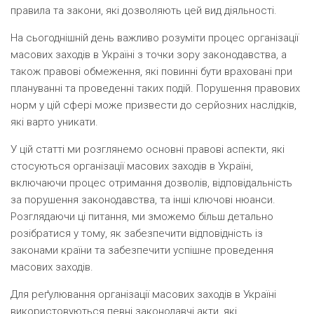
правила та закони, які дозволяють цей вид діяльності.
На сьогоднішній день важливо розуміти процес організації
масових заходів в Україні з точки зору законодавства, а
також правові обмеження, які повинні бути враховані при
плануванні та проведенні таких подій. Порушення правових
норм у цій сфері може призвести до серйозних наслідків,
які варто уникати.
У цій статті ми розглянемо основні правові аспекти, які
стосуються організації масових заходів в Україні,
включаючи процес отримання дозволів, відповідальність
за порушення законодавства, та інші ключові нюанси.
Розглядаючи ці питання, ми зможемо більш детально
розібратися у тому, як забезпечити відповідність із
законами країни та забезпечити успішне проведення
масових заходів.
Для реґулювання організації масових заходів в Україні
використовуються певні законодавчі акти, які