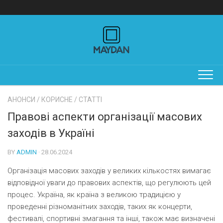
Skip
to
content
АНОНСИ
/
КОРИСНЕ
/
СТАТТІ
Правові аспекти організації масових
заходів в Україні
BY
ADMIN
· 28.06.2024
Організація масових заходів у великих кількостях вимагає
відповідної уваги до правових аспектів, що регулюють цей
процес. Україна, як країна з великою традицією у
проведенні різноманітних заходів, таких як концерти,
фестивалі, спортивні змагання та інші, також має визначені