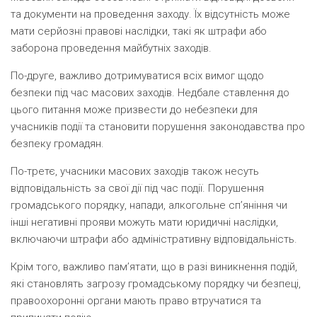
та документи на проведення заходу. Їх відсутність може
мати серйозні правові наслідки, такі як штрафи або
заборона проведення майбутніх заходів.
По-друге, важливо дотримуватися всіх вимог щодо
безпеки під час масових заходів. Недбале ставлення до
цього питання може призвести до небезпеки для
учасників події та становити порушення законодавства про
безпеку громадян.
По-третє, учасники масових заходів також несуть
відповідальність за свої дії під час події. Порушення
громадського порядку, напади, алкогольне сп’яніння чи
інші негативні прояви можуть мати юридичні наслідки,
включаючи штрафи або адміністративну відповідальність.
Крім того, важливо пам’ятати, що в разі виникнення подій,
які становлять загрозу громадському порядку чи безпеці,
правоохоронні органи мають право втручатися та