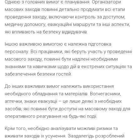
Однією з головних вимог є планування. Організатори
масових заходів повинні детально продумати всі етапи
проведення заходу, включаючи контроль за доступом,
медичну допомогу, евакуаційні маршрути та інші аспекти,
які впливають на безпеку відвідувачів.
Іншою важливою вимогою є належна підготовка
персоналу. Всі працівники, які беруть участь у проведенні
масового заходу, повинні бути наділені необхідними
знаннями та навичками щодо дій в екстрених ситуаціях та
забезпечення безпеки гостей.
До інших важливих вимог належить використання
необхідного обладнання та матеріалів. Вогнегасники,
аптечки, знаки евакуації – це лише деякі з необхідних
засобів, які повинні бути доступні на масовому заході для
оперативного реагування на будь-які події.
Крім того, необхідно аналізувати можливі ризики та
вживати заходів їх усунення. Заздалегідь розроблений